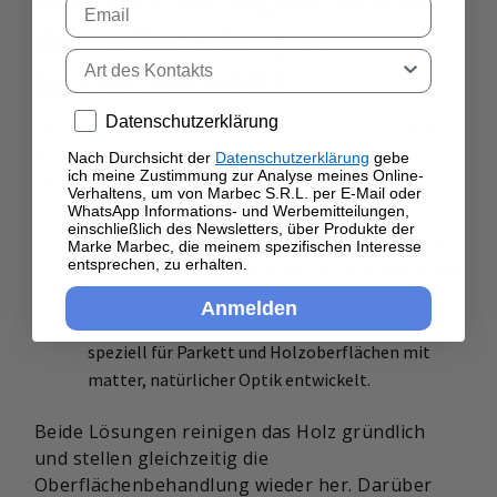
Email
die Aufbereitung von
Tipo di contatto
lackiertem Holz?
Privacy policy
Datenschutzerklärung
Für das bestmögliche Ergebnis sollten Sie das
passende Pflegeset entsprechend der
Nach Durchsicht der
Datenschutzerklärung
gebe
ich meine Zustimmung zur Analyse meines Online-
vorhandenen Oberflächenbehandlung Ihres
Verhaltens, um von Marbec S.R.L. per E-Mail oder
Parketts auswählen.
WhatsApp Informations- und Werbemitteilungen,
einschließlich des Newsletters, über Produkte der
KIT RECUPERO LEGNO VERNICIATO LUCIDO
: ideal
Marke Marbec, die meinem spezifischen Interesse
entsprechen, zu erhalten.
für Parkett und andere lackierte Holzoberflächen
mit glänzendem Finish.
Anmelden
KIT RECUPERO LEGNO VERNICIATO OPACO
:
speziell für Parkett und Holzoberflächen mit
matter, natürlicher Optik entwickelt.
Beide Lösungen reinigen das Holz gründlich
und stellen gleichzeitig die
Oberflächenbehandlung wieder her. Darüber