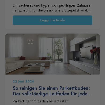
Reinigungsprodukte für den
Ein sauberes und hygienisch gepflegtes Zuhause
Haushalt
hängt nicht nur davon ab, wie oft geputzt wird.
Ebenso wichtig sind die richtige Methode und die
passenden Produkte. Deshalb sollte man bei
Leggi l'articolo
professionellen Reinigungsprodukten für den
Haushalt klar zwischen der regelmäßigen
Reinigung, der Grundreinigung und speziellen
Reinigungsmaßnahmen unterscheiden. Mit den
richtigen Lösungen lassen sich Schmutz, Staub,
Rückstände und Beläge wirksam entfernen, die
Alltagshygiene verbessern und Oberflächen
langfristig gepflegt erhalten. Eine gründliche
Hausreinigung bietet außerdem die ideale
Gelegenheit, längst aufgeschobene Arbeiten im
Haushalt endlich zu erledigen.
22 Juni 2026
So reinigen Sie einen Parkettboden:
Der vollständige Leitfaden für jede
Oberflächenbehandlung
Parkett gehört zu den beliebtesten