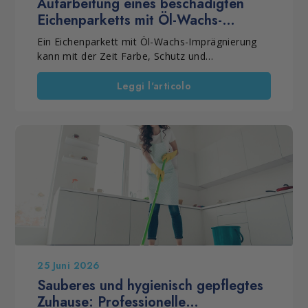
Aufarbeitung eines beschädigten
Eichenparketts mit Öl-Wachs-
Imprägnierung
Ein Eichenparkett mit Öl-Wachs-Imprägnierung
kann mit der Zeit Farbe, Schutz und
Gleichmäßigkeit verlieren. Häufig liegt das an
einer falschen Pflege oder an ungeeigneten
Leggi l'articolo
Produkten. Dennoch muss der Boden nicht
immer ersetzt werden. Wenn das Holz noch
tragfähig ist, kann eine professionelle
Restaurierung die Oberfläche wieder stabilisieren.
So bleibt die natürliche Optik erhalten. Außerdem
verlängert sich die Lebensdauer des Parketts.
25 Juni 2026
Sauberes und hygienisch gepflegtes
Zuhause: Professionelle