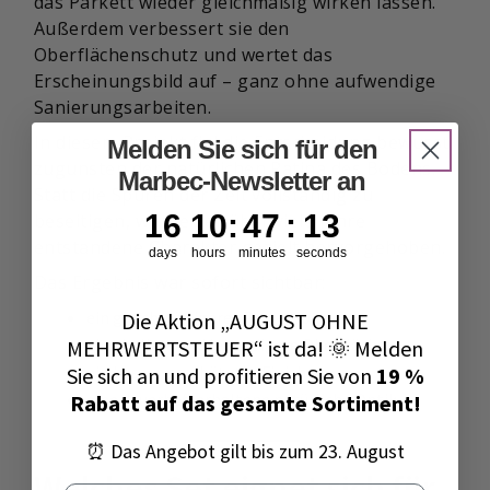
das Parkett wieder gleichmäßig wirken lassen.
Außerdem verbessert sie den
Oberflächenschutz und wertet das
Erscheinungsbild auf – ganz ohne aufwendige
Sanierungsarbeiten.
In diesem Projekt fiel die Entscheidung bewusst
Melden Sie sich für den
zugunsten der natürlichen Patina des Bodens.
Marbec-Newsletter an
Statt die Spuren der Zeit vollständig zu
16
10
:
47
Countdown ends in:
:
12
16
10
:
47
:
12
beseitigen, wurde der über viele Jahre
entstandene Charakter gezielt hervorgehoben.
days
hours
minutes
seconds
Das Ergebnis war sofort sichtbar:
ein gleichmäßigeres Parkettbild;
Die Aktion „AUGUST OHNE
eine hellere und lebendigere Oberfläche;
MEHRWERTSTEUER“ ist da! 🌞 Melden
ein besser geschütztes Finish;
Sie sich an und profitieren Sie von
19 %
eine dauerhaft erhaltene natürliche Optik.
Rabatt auf das gesamte Sortiment!
⏰ Das Angebot gilt bis zum 23. August
Welches Set eignet sich für